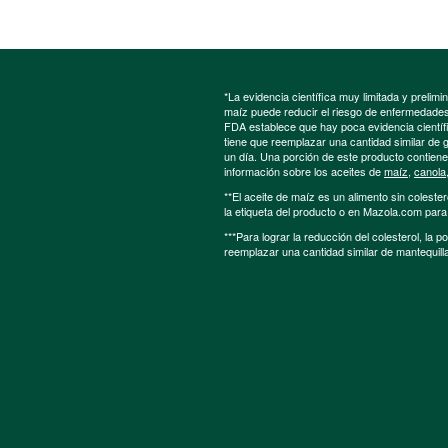
*La evidencia científica muy limitada y preli
maíz puede reducir el riesgo de enfermedades 
FDA establece que hay poca evidencia científic
tiene que reemplazar una cantidad similar de 
un día. Una porción de este producto contien
información sobre los aceites de
maíz
,
canola
**El aceite de maíz es un alimento sin colester
la etiqueta del producto o en Mazola.com par
***Para lograr la reducción del colesterol, la 
reemplazar una cantidad similar de mantequill