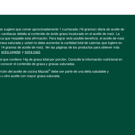
minar sugiere que comer aproximadamente 1 cucharada (16 gramos) diaria de aceite de
cardíacas debido al contenido de ácido graso insaturado en el aceite de maíz. La
a que respalde esta afirmación. Para lograr este posible beneficio, el aceite de maíz
grasa saturada y usted no debe aumentar la cantidad total de calorías que ingiere en
e 14 gramos de aceite de maíz. Ver las páginas de los productos para obtener más
,
extra vegetal
, y
extra maíz
.
ol que contiene 14g de grasa total por porción. Consulte la información nutricional en
a conocer el contenido de grasa y grasas saturadas.
®
porción del aceite de cocina Mazola
debe ser parte de una dieta saludable y
a u otro aceite con mayor grasa saturada.