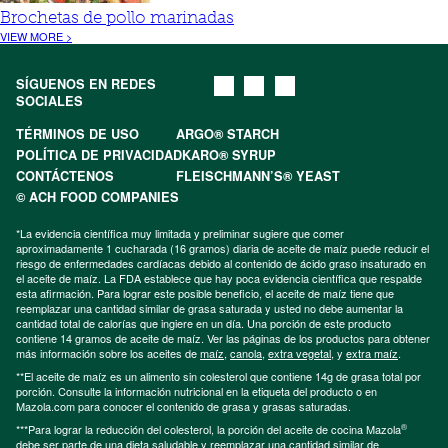
Brochetas de pollo marinadas
VIEW MORE >
SÍGUENOS EN REDES
SOCIALES
TÉRMINOS DE USO
ARGO® STARCH
POLÍTICA DE PRIVACIDAD
KARO® SYRUP
CONTÁCTENOS
FLEISCHMANN’S® YEAST
© ACH FOOD COMPANIES
*La evidencia científica muy limitada y preliminar sugiere que comer
aproximadamente 1 cucharada (16 gramos) diaria de aceite de maíz puede reducir el
riesgo de enfermedades cardíacas debido al contenido de ácido graso insaturado en
el aceite de maíz. La FDA establece que hay poca evidencia científica que respalde
esta afirmación. Para lograr este posible beneficio, el aceite de maíz tiene que
reemplazar una cantidad similar de grasa saturada y usted no debe aumentar la
cantidad total de calorías que ingiere en un día. Una porción de este producto
contiene 14 gramos de aceite de maíz. Ver las páginas de los productos para obtener
más información sobre los aceites de
maíz
,
canola
,
extra vegetal
, y
extra maíz
.
**El aceite de maíz es un alimento sin colesterol que contiene 14g de grasa total por
porción. Consulte la información nutricional en la etiqueta del producto o en
Mazola.com para conocer el contenido de grasa y grasas saturadas.
®
***Para lograr la reducción del colesterol, la porción del aceite de cocina Mazola
debe ser parte de una dieta saludable y reemplazar una cantidad similar de