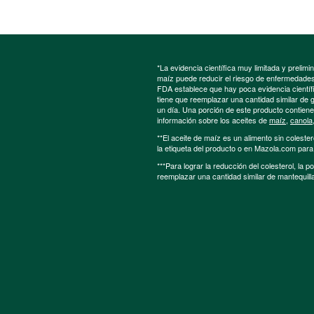
*La evidencia científica muy limitada y preli
maíz puede reducir el riesgo de enfermedades 
FDA establece que hay poca evidencia científic
tiene que reemplazar una cantidad similar de 
un día. Una porción de este producto contien
información sobre los aceites de
maíz
,
canola
**El aceite de maíz es un alimento sin colester
la etiqueta del producto o en Mazola.com par
***Para lograr la reducción del colesterol, la 
reemplazar una cantidad similar de mantequill