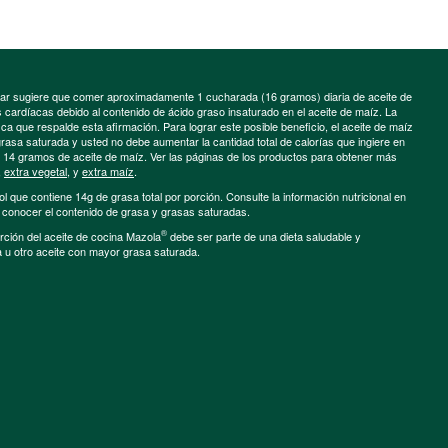
minar sugiere que comer aproximadamente 1 cucharada (16 gramos) diaria de aceite de
cardíacas debido al contenido de ácido graso insaturado en el aceite de maíz. La
a que respalde esta afirmación. Para lograr este posible beneficio, el aceite de maíz
grasa saturada y usted no debe aumentar la cantidad total de calorías que ingiere en
e 14 gramos de aceite de maíz. Ver las páginas de los productos para obtener más
,
extra vegetal
, y
extra maíz
.
ol que contiene 14g de grasa total por porción. Consulte la información nutricional en
a conocer el contenido de grasa y grasas saturadas.
®
porción del aceite de cocina Mazola
debe ser parte de una dieta saludable y
a u otro aceite con mayor grasa saturada.