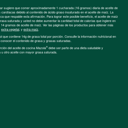
minar sugiere que comer aproximadamente 1 cucharada (16 gramos) diaria de aceite de
cardíacas debido al contenido de ácido graso insaturado en el aceite de maíz. La
a que respalde esta afirmación. Para lograr este posible beneficio, el aceite de maíz
grasa saturada y usted no debe aumentar la cantidad total de calorías que ingiere en
e 14 gramos de aceite de maíz. Ver las páginas de los productos para obtener más
,
extra vegetal
, y
extra maíz
.
ol que contiene 14g de grasa total por porción. Consulte la información nutricional en
a conocer el contenido de grasa y grasas saturadas.
®
porción del aceite de cocina Mazola
debe ser parte de una dieta saludable y
a u otro aceite con mayor grasa saturada.