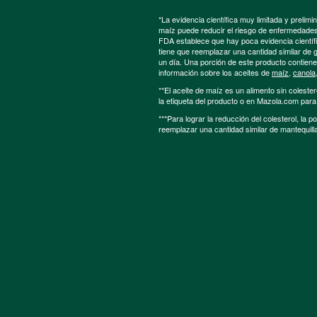
*La evidencia científica muy limitada y preli
maíz puede reducir el riesgo de enfermedades 
FDA establece que hay poca evidencia científic
tiene que reemplazar una cantidad similar de 
un día. Una porción de este producto contien
información sobre los aceites de
maíz
,
canola
**El aceite de maíz es un alimento sin colester
la etiqueta del producto o en Mazola.com par
***Para lograr la reducción del colesterol, la 
reemplazar una cantidad similar de mantequill