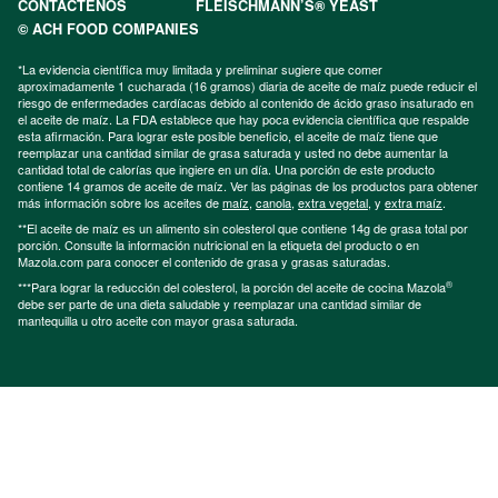
CONTÁCTENOS
FLEISCHMANN’S® YEAST
© ACH FOOD COMPANIES
*La evidencia científica muy limitada y preliminar sugiere que comer
aproximadamente 1 cucharada (16 gramos) diaria de aceite de maíz puede reducir el
riesgo de enfermedades cardíacas debido al contenido de ácido graso insaturado en
el aceite de maíz. La FDA establece que hay poca evidencia científica que respalde
esta afirmación. Para lograr este posible beneficio, el aceite de maíz tiene que
reemplazar una cantidad similar de grasa saturada y usted no debe aumentar la
cantidad total de calorías que ingiere en un día. Una porción de este producto
contiene 14 gramos de aceite de maíz. Ver las páginas de los productos para obtener
más información sobre los aceites de
maíz
,
canola
,
extra vegetal
, y
extra maíz
.
**El aceite de maíz es un alimento sin colesterol que contiene 14g de grasa total por
porción. Consulte la información nutricional en la etiqueta del producto o en
Mazola.com para conocer el contenido de grasa y grasas saturadas.
®
***Para lograr la reducción del colesterol, la porción del aceite de cocina Mazola
debe ser parte de una dieta saludable y reemplazar una cantidad similar de
mantequilla u otro aceite con mayor grasa saturada.