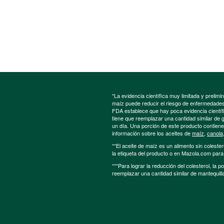
*La evidencia científica muy limitada y preli
maíz puede reducir el riesgo de enfermedades 
FDA establece que hay poca evidencia científic
tiene que reemplazar una cantidad similar de 
un día. Una porción de este producto contien
información sobre los aceites de
maíz
,
canola
**El aceite de maíz es un alimento sin colester
la etiqueta del producto o en Mazola.com par
***Para lograr la reducción del colesterol, la 
reemplazar una cantidad similar de mantequill