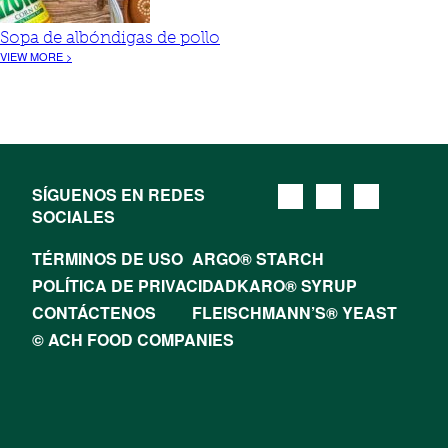
Sopa de albóndigas de pollo
VIEW MORE >
SÍGUENOS EN REDES
SOCIALES
TÉRMINOS DE USO
ARGO® STARCH
POLÍTICA DE PRIVACIDAD
KARO® SYRUP
CONTÁCTENOS
FLEISCHMANN’S® YEAST
© ACH FOOD COMPANIES