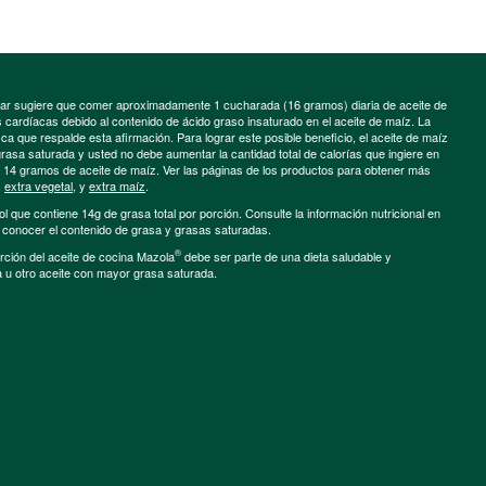
minar sugiere que comer aproximadamente 1 cucharada (16 gramos) diaria de aceite de
cardíacas debido al contenido de ácido graso insaturado en el aceite de maíz. La
a que respalde esta afirmación. Para lograr este posible beneficio, el aceite de maíz
grasa saturada y usted no debe aumentar la cantidad total de calorías que ingiere en
e 14 gramos de aceite de maíz. Ver las páginas de los productos para obtener más
,
extra vegetal
, y
extra maíz
.
ol que contiene 14g de grasa total por porción. Consulte la información nutricional en
a conocer el contenido de grasa y grasas saturadas.
®
porción del aceite de cocina Mazola
debe ser parte de una dieta saludable y
a u otro aceite con mayor grasa saturada.