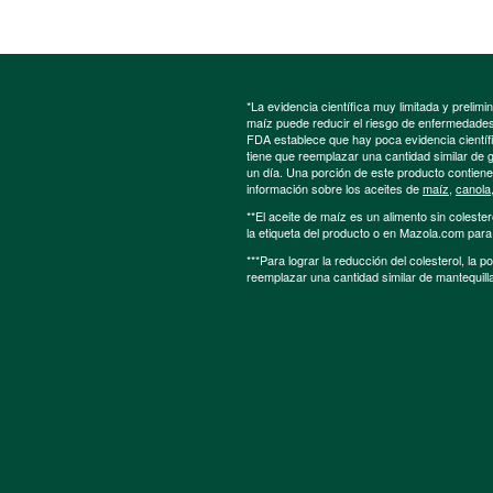
*La evidencia científica muy limitada y preli
maíz puede reducir el riesgo de enfermedades 
FDA establece que hay poca evidencia científic
tiene que reemplazar una cantidad similar de 
un día. Una porción de este producto contien
información sobre los aceites de
maíz
,
canola
**El aceite de maíz es un alimento sin colester
la etiqueta del producto o en Mazola.com par
***Para lograr la reducción del colesterol, la 
reemplazar una cantidad similar de mantequill