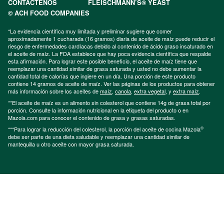
CONTÁCTENOS
FLEISCHMANN’S® YEAST
© ACH FOOD COMPANIES
*La evidencia científica muy limitada y preliminar sugiere que comer
aproximadamente 1 cucharada (16 gramos) diaria de aceite de maíz puede reducir el
riesgo de enfermedades cardíacas debido al contenido de ácido graso insaturado en
el aceite de maíz. La FDA establece que hay poca evidencia científica que respalde
esta afirmación. Para lograr este posible beneficio, el aceite de maíz tiene que
reemplazar una cantidad similar de grasa saturada y usted no debe aumentar la
cantidad total de calorías que ingiere en un día. Una porción de este producto
contiene 14 gramos de aceite de maíz. Ver las páginas de los productos para obtener
más información sobre los aceites de
maíz
,
canola
,
extra vegetal
, y
extra maíz
.
**El aceite de maíz es un alimento sin colesterol que contiene 14g de grasa total por
porción. Consulte la información nutricional en la etiqueta del producto o en
Mazola.com para conocer el contenido de grasa y grasas saturadas.
®
***Para lograr la reducción del colesterol, la porción del aceite de cocina Mazola
debe ser parte de una dieta saludable y reemplazar una cantidad similar de
mantequilla u otro aceite con mayor grasa saturada.