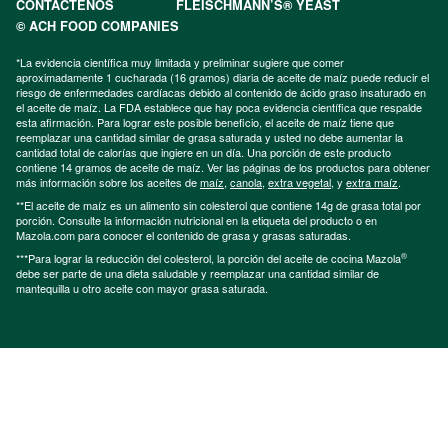
CONTÁCTENOS
FLEISCHMANN’S® YEAST
© ACH FOOD COMPANIES
*La evidencia científica muy limitada y preliminar sugiere que comer
aproximadamente 1 cucharada (16 gramos) diaria de aceite de maíz puede reducir el
riesgo de enfermedades cardíacas debido al contenido de ácido graso insaturado en
el aceite de maíz. La FDA establece que hay poca evidencia científica que respalde
esta afirmación. Para lograr este posible beneficio, el aceite de maíz tiene que
reemplazar una cantidad similar de grasa saturada y usted no debe aumentar la
cantidad total de calorías que ingiere en un día. Una porción de este producto
contiene 14 gramos de aceite de maíz. Ver las páginas de los productos para obtener
más información sobre los aceites de
maíz
,
canola
,
extra vegetal
, y
extra maíz
.
**El aceite de maíz es un alimento sin colesterol que contiene 14g de grasa total por
porción. Consulte la información nutricional en la etiqueta del producto o en
Mazola.com para conocer el contenido de grasa y grasas saturadas.
®
***Para lograr la reducción del colesterol, la porción del aceite de cocina Mazola
debe ser parte de una dieta saludable y reemplazar una cantidad similar de
mantequilla u otro aceite con mayor grasa saturada.