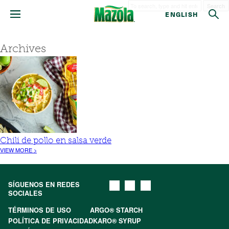
Search
ENGLISH
Archives
Chili de pollo en salsa verde
VIEW MORE >
SÍGUENOS EN REDES
SOCIALES
TÉRMINOS DE USO
ARGO® STARCH
POLÍTICA DE PRIVACIDAD
KARO® SYRUP