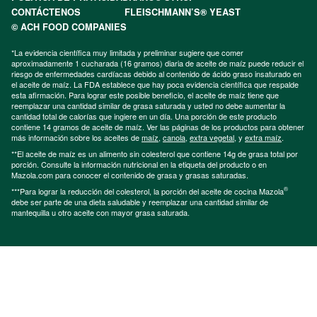
CONTÁCTENOS
FLEISCHMANN’S® YEAST
© ACH FOOD COMPANIES
*La evidencia científica muy limitada y preliminar sugiere que comer
aproximadamente 1 cucharada (16 gramos) diaria de aceite de maíz puede reducir el
riesgo de enfermedades cardíacas debido al contenido de ácido graso insaturado en
el aceite de maíz. La FDA establece que hay poca evidencia científica que respalde
esta afirmación. Para lograr este posible beneficio, el aceite de maíz tiene que
reemplazar una cantidad similar de grasa saturada y usted no debe aumentar la
cantidad total de calorías que ingiere en un día. Una porción de este producto
contiene 14 gramos de aceite de maíz. Ver las páginas de los productos para obtener
más información sobre los aceites de
maíz
,
canola
,
extra vegetal
, y
extra maíz
.
**El aceite de maíz es un alimento sin colesterol que contiene 14g de grasa total por
porción. Consulte la información nutricional en la etiqueta del producto o en
Mazola.com para conocer el contenido de grasa y grasas saturadas.
®
***Para lograr la reducción del colesterol, la porción del aceite de cocina Mazola
debe ser parte de una dieta saludable y reemplazar una cantidad similar de
mantequilla u otro aceite con mayor grasa saturada.