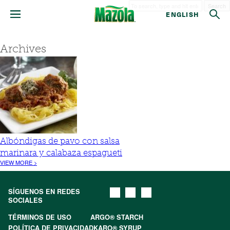
Search
ENGLISH
Archives
Albóndigas de pavo con salsa
marinara y calabaza espagueti
VIEW MORE >
SÍGUENOS EN REDES
SOCIALES
TÉRMINOS DE USO
ARGO® STARCH
POLÍTICA DE PRIVACIDAD
KARO® SYRUP