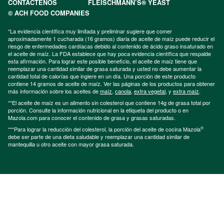
CONTÁCTENOS
FLEISCHMANN’S® YEAST
© ACH FOOD COMPANIES
*La evidencia científica muy limitada y preliminar sugiere que comer
aproximadamente 1 cucharada (16 gramos) diaria de aceite de maíz puede reducir el
riesgo de enfermedades cardíacas debido al contenido de ácido graso insaturado en
el aceite de maíz. La FDA establece que hay poca evidencia científica que respalde
esta afirmación. Para lograr este posible beneficio, el aceite de maíz tiene que
reemplazar una cantidad similar de grasa saturada y usted no debe aumentar la
cantidad total de calorías que ingiere en un día. Una porción de este producto
contiene 14 gramos de aceite de maíz. Ver las páginas de los productos para obtener
más información sobre los aceites de
maíz
,
canola
,
extra vegetal
, y
extra maíz
.
**El aceite de maíz es un alimento sin colesterol que contiene 14g de grasa total por
porción. Consulte la información nutricional en la etiqueta del producto o en
Mazola.com para conocer el contenido de grasa y grasas saturadas.
®
***Para lograr la reducción del colesterol, la porción del aceite de cocina Mazola
debe ser parte de una dieta saludable y reemplazar una cantidad similar de
mantequilla u otro aceite con mayor grasa saturada.