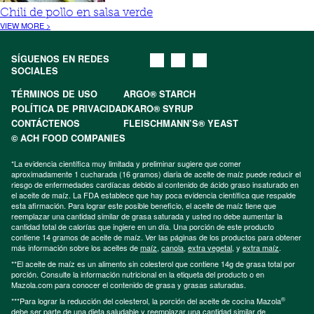
Chili de pollo en salsa verde
VIEW MORE >
SÍGUENOS EN REDES
SOCIALES
TÉRMINOS DE USO
ARGO® STARCH
POLÍTICA DE PRIVACIDAD
KARO® SYRUP
CONTÁCTENOS
FLEISCHMANN’S® YEAST
© ACH FOOD COMPANIES
*La evidencia científica muy limitada y preliminar sugiere que comer
aproximadamente 1 cucharada (16 gramos) diaria de aceite de maíz puede reducir el
riesgo de enfermedades cardíacas debido al contenido de ácido graso insaturado en
el aceite de maíz. La FDA establece que hay poca evidencia científica que respalde
esta afirmación. Para lograr este posible beneficio, el aceite de maíz tiene que
reemplazar una cantidad similar de grasa saturada y usted no debe aumentar la
cantidad total de calorías que ingiere en un día. Una porción de este producto
contiene 14 gramos de aceite de maíz. Ver las páginas de los productos para obtener
más información sobre los aceites de
maíz
,
canola
,
extra vegetal
, y
extra maíz
.
**El aceite de maíz es un alimento sin colesterol que contiene 14g de grasa total por
porción. Consulte la información nutricional en la etiqueta del producto o en
Mazola.com para conocer el contenido de grasa y grasas saturadas.
®
***Para lograr la reducción del colesterol, la porción del aceite de cocina Mazola
debe ser parte de una dieta saludable y reemplazar una cantidad similar de