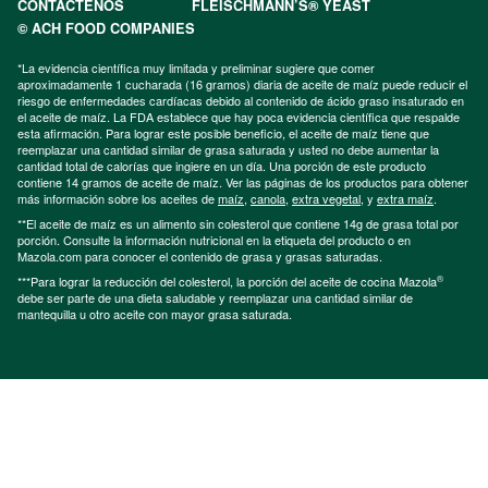
CONTÁCTENOS
FLEISCHMANN’S® YEAST
© ACH FOOD COMPANIES
*La evidencia científica muy limitada y preliminar sugiere que comer
aproximadamente 1 cucharada (16 gramos) diaria de aceite de maíz puede reducir el
riesgo de enfermedades cardíacas debido al contenido de ácido graso insaturado en
el aceite de maíz. La FDA establece que hay poca evidencia científica que respalde
esta afirmación. Para lograr este posible beneficio, el aceite de maíz tiene que
reemplazar una cantidad similar de grasa saturada y usted no debe aumentar la
cantidad total de calorías que ingiere en un día. Una porción de este producto
contiene 14 gramos de aceite de maíz. Ver las páginas de los productos para obtener
más información sobre los aceites de
maíz
,
canola
,
extra vegetal
, y
extra maíz
.
**El aceite de maíz es un alimento sin colesterol que contiene 14g de grasa total por
porción. Consulte la información nutricional en la etiqueta del producto o en
Mazola.com para conocer el contenido de grasa y grasas saturadas.
®
***Para lograr la reducción del colesterol, la porción del aceite de cocina Mazola
debe ser parte de una dieta saludable y reemplazar una cantidad similar de
mantequilla u otro aceite con mayor grasa saturada.