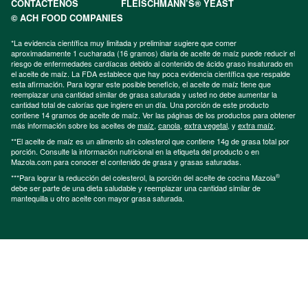
CONTÁCTENOS
FLEISCHMANN’S® YEAST
© ACH FOOD COMPANIES
*La evidencia científica muy limitada y preliminar sugiere que comer
aproximadamente 1 cucharada (16 gramos) diaria de aceite de maíz puede reducir el
riesgo de enfermedades cardíacas debido al contenido de ácido graso insaturado en
el aceite de maíz. La FDA establece que hay poca evidencia científica que respalde
esta afirmación. Para lograr este posible beneficio, el aceite de maíz tiene que
reemplazar una cantidad similar de grasa saturada y usted no debe aumentar la
cantidad total de calorías que ingiere en un día. Una porción de este producto
contiene 14 gramos de aceite de maíz. Ver las páginas de los productos para obtener
más información sobre los aceites de
maíz
,
canola
,
extra vegetal
, y
extra maíz
.
**El aceite de maíz es un alimento sin colesterol que contiene 14g de grasa total por
porción. Consulte la información nutricional en la etiqueta del producto o en
Mazola.com para conocer el contenido de grasa y grasas saturadas.
®
***Para lograr la reducción del colesterol, la porción del aceite de cocina Mazola
debe ser parte de una dieta saludable y reemplazar una cantidad similar de
mantequilla u otro aceite con mayor grasa saturada.