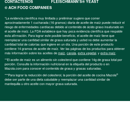
CONTÁCTENOS
FLEISCHMANN’S® YEAST
© ACH FOOD COMPANIES
*La evidencia científica muy limitada y preliminar sugiere que comer
aproximadamente 1 cucharada (16 gramos) diaria de aceite de maíz puede reducir el
riesgo de enfermedades cardíacas debido al contenido de ácido graso insaturado en
el aceite de maíz. La FDA establece que hay poca evidencia científica que respalde
esta afirmación. Para lograr este posible beneficio, el aceite de maíz tiene que
reemplazar una cantidad similar de grasa saturada y usted no debe aumentar la
cantidad total de calorías que ingiere en un día. Una porción de este producto
contiene 14 gramos de aceite de maíz. Ver las páginas de los productos para obtener
más información sobre los aceites de
maíz
,
canola
,
extra vegetal
, y
extra maíz
.
**El aceite de maíz es un alimento sin colesterol que contiene 14g de grasa total por
porción. Consulte la información nutricional en la etiqueta del producto o en
Mazola.com para conocer el contenido de grasa y grasas saturadas.
®
***Para lograr la reducción del colesterol, la porción del aceite de cocina Mazola
debe ser parte de una dieta saludable y reemplazar una cantidad similar de
mantequilla u otro aceite con mayor grasa saturada.