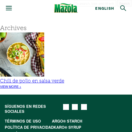
Search
ENGLISH
Archives
Chili de pollo en salsa verde
VIEW MORE >
SÍGUENOS EN REDES
SOCIALES
TÉRMINOS DE USO
ARGO® STARCH
POLÍTICA DE PRIVACIDAD
KARO® SYRUP