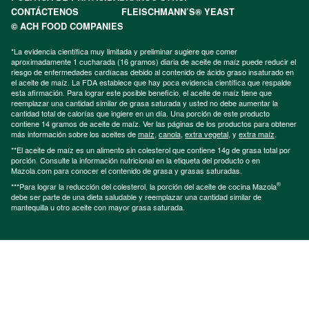
CONTÁCTENOS
FLEISCHMANN’S® YEAST
© ACH FOOD COMPANIES
*La evidencia científica muy limitada y preliminar sugiere que comer
aproximadamente 1 cucharada (16 gramos) diaria de aceite de maíz puede reducir el
riesgo de enfermedades cardíacas debido al contenido de ácido graso insaturado en
el aceite de maíz. La FDA establece que hay poca evidencia científica que respalde
esta afirmación. Para lograr este posible beneficio, el aceite de maíz tiene que
reemplazar una cantidad similar de grasa saturada y usted no debe aumentar la
cantidad total de calorías que ingiere en un día. Una porción de este producto
contiene 14 gramos de aceite de maíz. Ver las páginas de los productos para obtener
más información sobre los aceites de
maíz
,
canola
,
extra vegetal
, y
extra maíz
.
**El aceite de maíz es un alimento sin colesterol que contiene 14g de grasa total por
porción. Consulte la información nutricional en la etiqueta del producto o en
Mazola.com para conocer el contenido de grasa y grasas saturadas.
®
***Para lograr la reducción del colesterol, la porción del aceite de cocina Mazola
debe ser parte de una dieta saludable y reemplazar una cantidad similar de
mantequilla u otro aceite con mayor grasa saturada.