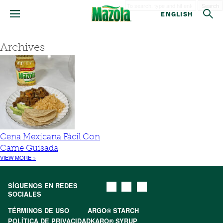
Search
ENGLISH
Archives
Cena Mexicana Fácil Con
Carne Guisada
VIEW MORE >
SÍGUENOS EN REDES
SOCIALES
TÉRMINOS DE USO
ARGO® STARCH
POLÍTICA DE PRIVACIDAD
KARO® SYRUP