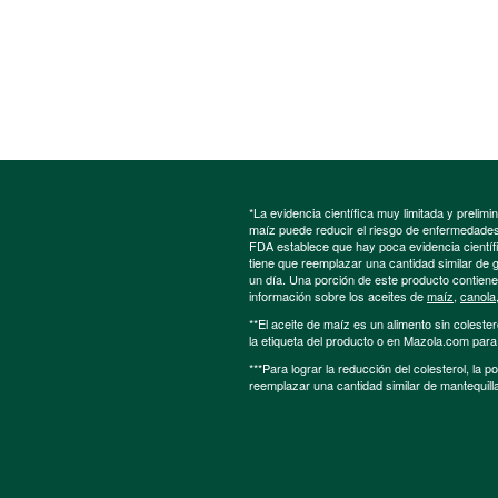
*La evidencia científica muy limitada y preli
maíz puede reducir el riesgo de enfermedades 
FDA establece que hay poca evidencia científic
tiene que reemplazar una cantidad similar de 
un día. Una porción de este producto contien
información sobre los aceites de
maíz
,
canola
**El aceite de maíz es un alimento sin colester
la etiqueta del producto o en Mazola.com par
***Para lograr la reducción del colesterol, la 
reemplazar una cantidad similar de mantequill