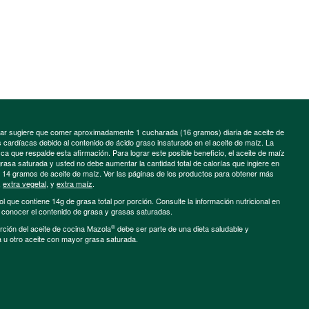
minar sugiere que comer aproximadamente 1 cucharada (16 gramos) diaria de aceite de
cardíacas debido al contenido de ácido graso insaturado en el aceite de maíz. La
a que respalde esta afirmación. Para lograr este posible beneficio, el aceite de maíz
grasa saturada y usted no debe aumentar la cantidad total de calorías que ingiere en
e 14 gramos de aceite de maíz. Ver las páginas de los productos para obtener más
,
extra vegetal
, y
extra maíz
.
ol que contiene 14g de grasa total por porción. Consulte la información nutricional en
a conocer el contenido de grasa y grasas saturadas.
®
porción del aceite de cocina Mazola
debe ser parte de una dieta saludable y
a u otro aceite con mayor grasa saturada.