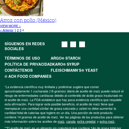
Arroz con pollo (México)
VIEW MORE >
« Anterior
1
2
3
4
SÍGUENOS EN REDES
SOCIALES
TÉRMINOS DE USO
ARGO® STARCH
POLÍTICA DE PRIVACIDAD
KARO® SYRUP
CONTÁCTENOS
FLEISCHMANN’S® YEAST
© ACH FOOD COMPANIES
*La evidencia científica muy limitada y preliminar sugiere que comer
aproximadamente 1 cucharada (16 gramos) diaria de aceite de maíz puede reducir el
riesgo de enfermedades cardíacas debido al contenido de ácido graso insaturado en
el aceite de maíz. La FDA establece que hay poca evidencia científica que respalde
esta afirmación. Para lograr este posible beneficio, el aceite de maíz tiene que
reemplazar una cantidad similar de grasa saturada y usted no debe aumentar la
cantidad total de calorías que ingiere en un día. Una porción de este producto
contiene 14 gramos de aceite de maíz. Ver las páginas de los productos para obtener
más información sobre los aceites de
maíz
,
canola
,
extra vegetal
, y
extra maíz
.
**El aceite de maíz es un alimento sin colesterol que contiene 14g de grasa total por