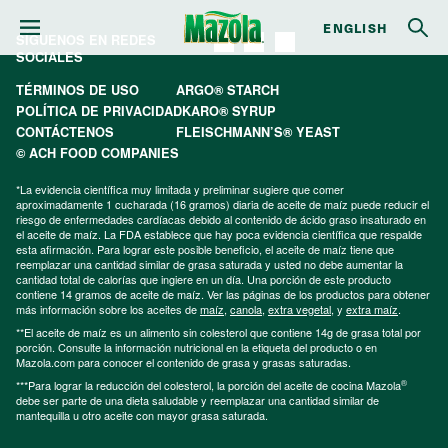
ENGLISH
SÍGUENOS EN REDES
SOCIALES
TÉRMINOS DE USO
ARGO® STARCH
POLÍTICA DE PRIVACIDAD
KARO® SYRUP
CONTÁCTENOS
FLEISCHMANN’S® YEAST
© ACH FOOD COMPANIES
*La evidencia científica muy limitada y preliminar sugiere que comer
aproximadamente 1 cucharada (16 gramos) diaria de aceite de maíz puede reducir el
riesgo de enfermedades cardíacas debido al contenido de ácido graso insaturado en
el aceite de maíz. La FDA establece que hay poca evidencia científica que respalde
esta afirmación. Para lograr este posible beneficio, el aceite de maíz tiene que
reemplazar una cantidad similar de grasa saturada y usted no debe aumentar la
cantidad total de calorías que ingiere en un día. Una porción de este producto
contiene 14 gramos de aceite de maíz. Ver las páginas de los productos para obtener
más información sobre los aceites de
maíz
,
canola
,
extra vegetal
, y
extra maíz
.
**El aceite de maíz es un alimento sin colesterol que contiene 14g de grasa total por
porción. Consulte la información nutricional en la etiqueta del producto o en
Mazola.com para conocer el contenido de grasa y grasas saturadas.
®
***Para lograr la reducción del colesterol, la porción del aceite de cocina Mazola
debe ser parte de una dieta saludable y reemplazar una cantidad similar de
mantequilla u otro aceite con mayor grasa saturada.