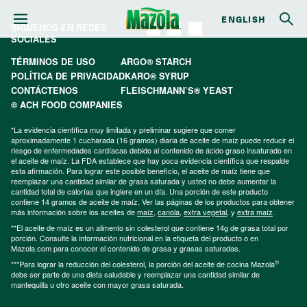
ENGLISH
SÍGUENOS EN REDES
SOCIALES
TÉRMINOS DE USO
ARGO® STARCH
POLÍTICA DE PRIVACIDAD
KARO® SYRUP
CONTÁCTENOS
FLEISCHMANN’S® YEAST
© ACH FOOD COMPANIES
*La evidencia científica muy limitada y preliminar sugiere que comer
aproximadamente 1 cucharada (16 gramos) diaria de aceite de maíz puede reducir el
riesgo de enfermedades cardíacas debido al contenido de ácido graso insaturado en
el aceite de maíz. La FDA establece que hay poca evidencia científica que respalde
esta afirmación. Para lograr este posible beneficio, el aceite de maíz tiene que
reemplazar una cantidad similar de grasa saturada y usted no debe aumentar la
cantidad total de calorías que ingiere en un día. Una porción de este producto
contiene 14 gramos de aceite de maíz. Ver las páginas de los productos para obtener
más información sobre los aceites de
maíz
,
canola
,
extra vegetal
, y
extra maíz
.
**El aceite de maíz es un alimento sin colesterol que contiene 14g de grasa total por
porción. Consulte la información nutricional en la etiqueta del producto o en
Mazola.com para conocer el contenido de grasa y grasas saturadas.
®
***Para lograr la reducción del colesterol, la porción del aceite de cocina Mazola
debe ser parte de una dieta saludable y reemplazar una cantidad similar de
mantequilla u otro aceite con mayor grasa saturada.