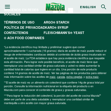
ENGLISH
SÍGUENOS EN REDES
SOCIALES
TÉRMINOS DE USO
ARGO® STARCH
POLÍTICA DE PRIVACIDAD
KARO® SYRUP
CONTÁCTENOS
FLEISCHMANN’S® YEAST
© ACH FOOD COMPANIES
*La evidencia científica muy limitada y preliminar sugiere que comer
aproximadamente 1 cucharada (16 gramos) diaria de aceite de maíz puede reducir el
riesgo de enfermedades cardíacas debido al contenido de ácido graso insaturado en
el aceite de maíz. La FDA establece que hay poca evidencia científica que respalde
esta afirmación. Para lograr este posible beneficio, el aceite de maíz tiene que
reemplazar una cantidad similar de grasa saturada y usted no debe aumentar la
cantidad total de calorías que ingiere en un día. Una porción de este producto
contiene 14 gramos de aceite de maíz. Ver las páginas de los productos para obtener
más información sobre los aceites de
maíz
,
canola
,
extra vegetal
, y
extra maíz
.
**El aceite de maíz es un alimento sin colesterol que contiene 14g de grasa total por
porción. Consulte la información nutricional en la etiqueta del producto o en
Mazola.com para conocer el contenido de grasa y grasas saturadas.
®
***Para lograr la reducción del colesterol, la porción del aceite de cocina Mazola
debe ser parte de una dieta saludable y reemplazar una cantidad similar de
mantequilla u otro aceite con mayor grasa saturada.