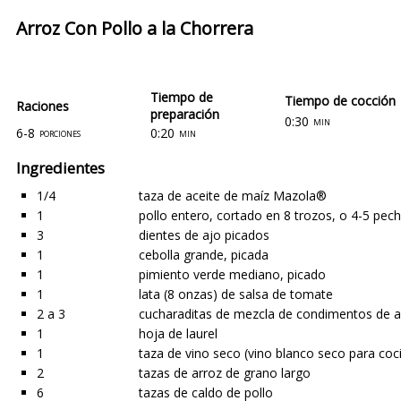
Arroz Con Pollo a la Chorrera
Tiempo de
Tiempo de cocción
Raciones
preparación
0:30
min
6-8
0:20
porciones
min
Ingredientes
1/4
taza de aceite de maíz Mazola®
1
pollo entero, cortado en 8 trozos, o 4-5 pec
3
dientes de ajo picados
1
cebolla grande, picada
1
pimiento verde mediano, picado
1
lata (8 onzas) de salsa de tomate
2 a 3
cucharaditas de mezcla de condimentos de a
1
hoja de laurel
1
taza de vino seco (vino blanco seco para coci
2
tazas de arroz de grano largo
6
tazas de caldo de pollo