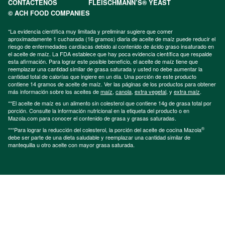
CONTÁCTENOS
FLEISCHMANN’S® YEAST
© ACH FOOD COMPANIES
*La evidencia científica muy limitada y preliminar sugiere que comer
aproximadamente 1 cucharada (16 gramos) diaria de aceite de maíz puede reducir el
riesgo de enfermedades cardíacas debido al contenido de ácido graso insaturado en
el aceite de maíz. La FDA establece que hay poca evidencia científica que respalde
esta afirmación. Para lograr este posible beneficio, el aceite de maíz tiene que
reemplazar una cantidad similar de grasa saturada y usted no debe aumentar la
cantidad total de calorías que ingiere en un día. Una porción de este producto
contiene 14 gramos de aceite de maíz. Ver las páginas de los productos para obtener
más información sobre los aceites de
maíz
,
canola
,
extra vegetal
, y
extra maíz
.
**El aceite de maíz es un alimento sin colesterol que contiene 14g de grasa total por
porción. Consulte la información nutricional en la etiqueta del producto o en
Mazola.com para conocer el contenido de grasa y grasas saturadas.
®
***Para lograr la reducción del colesterol, la porción del aceite de cocina Mazola
debe ser parte de una dieta saludable y reemplazar una cantidad similar de
mantequilla u otro aceite con mayor grasa saturada.