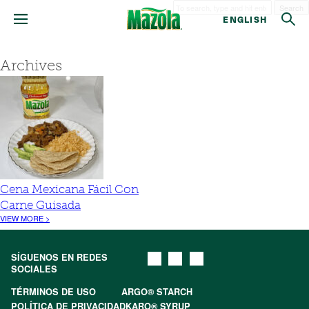
Search
ENGLISH
Archives
Cena Mexicana Fácil Con
Carne Guisada
VIEW MORE >
SÍGUENOS EN REDES
SOCIALES
TÉRMINOS DE USO
ARGO® STARCH
POLÍTICA DE PRIVACIDAD
KARO® SYRUP