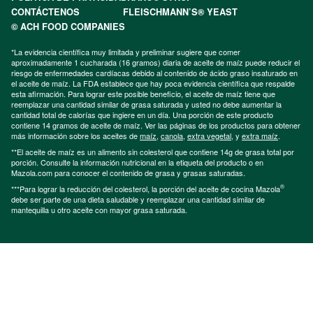
CONTÁCTENOS
FLEISCHMANN’S® YEAST
© ACH FOOD COMPANIES
*La evidencia científica muy limitada y preliminar sugiere que comer
aproximadamente 1 cucharada (16 gramos) diaria de aceite de maíz puede reducir el
riesgo de enfermedades cardíacas debido al contenido de ácido graso insaturado en
el aceite de maíz. La FDA establece que hay poca evidencia científica que respalde
esta afirmación. Para lograr este posible beneficio, el aceite de maíz tiene que
reemplazar una cantidad similar de grasa saturada y usted no debe aumentar la
cantidad total de calorías que ingiere en un día. Una porción de este producto
contiene 14 gramos de aceite de maíz. Ver las páginas de los productos para obtener
más información sobre los aceites de
maíz
,
canola
,
extra vegetal
, y
extra maíz
.
**El aceite de maíz es un alimento sin colesterol que contiene 14g de grasa total por
porción. Consulte la información nutricional en la etiqueta del producto o en
Mazola.com para conocer el contenido de grasa y grasas saturadas.
®
***Para lograr la reducción del colesterol, la porción del aceite de cocina Mazola
debe ser parte de una dieta saludable y reemplazar una cantidad similar de
mantequilla u otro aceite con mayor grasa saturada.