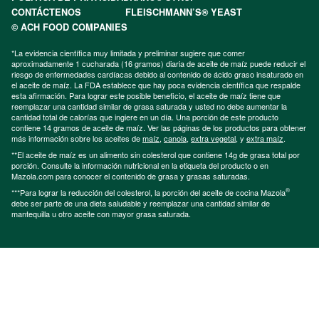
CONTÁCTENOS
FLEISCHMANN’S® YEAST
© ACH FOOD COMPANIES
*La evidencia científica muy limitada y preliminar sugiere que comer
aproximadamente 1 cucharada (16 gramos) diaria de aceite de maíz puede reducir el
riesgo de enfermedades cardíacas debido al contenido de ácido graso insaturado en
el aceite de maíz. La FDA establece que hay poca evidencia científica que respalde
esta afirmación. Para lograr este posible beneficio, el aceite de maíz tiene que
reemplazar una cantidad similar de grasa saturada y usted no debe aumentar la
cantidad total de calorías que ingiere en un día. Una porción de este producto
contiene 14 gramos de aceite de maíz. Ver las páginas de los productos para obtener
más información sobre los aceites de
maíz
,
canola
,
extra vegetal
, y
extra maíz
.
**El aceite de maíz es un alimento sin colesterol que contiene 14g de grasa total por
porción. Consulte la información nutricional en la etiqueta del producto o en
Mazola.com para conocer el contenido de grasa y grasas saturadas.
®
***Para lograr la reducción del colesterol, la porción del aceite de cocina Mazola
debe ser parte de una dieta saludable y reemplazar una cantidad similar de
mantequilla u otro aceite con mayor grasa saturada.