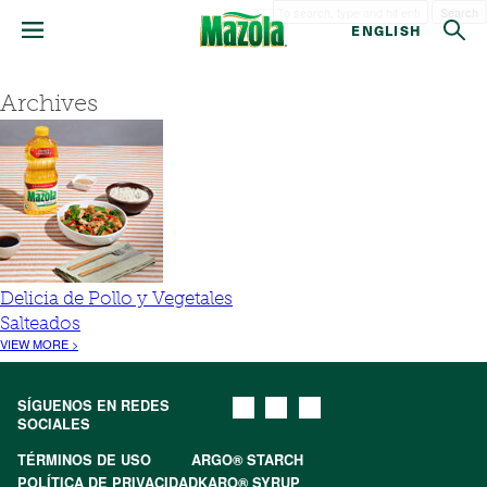
Search
ENGLISH
Archives
Delicia de Pollo y Vegetales
Salteados
VIEW MORE >
SÍGUENOS EN REDES
SOCIALES
TÉRMINOS DE USO
ARGO® STARCH
POLÍTICA DE PRIVACIDAD
KARO® SYRUP