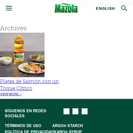
Search
ENGLISH
Archives
Filetes de Salmón con un
Toque Cítrico
VIEW MORE >
SÍGUENOS EN REDES
SOCIALES
TÉRMINOS DE USO
ARGO® STARCH
POLÍTICA DE PRIVACIDAD
KARO® SYRUP