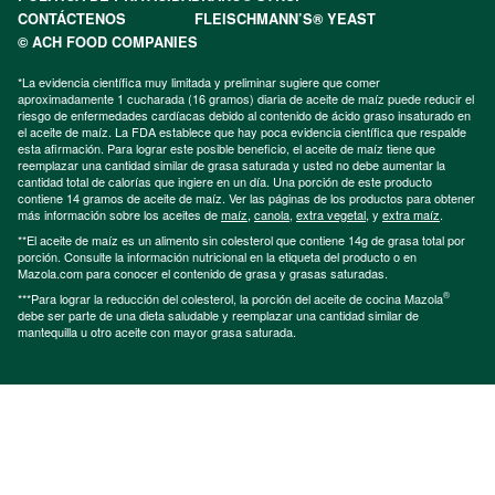
CONTÁCTENOS
FLEISCHMANN’S® YEAST
© ACH FOOD COMPANIES
*La evidencia científica muy limitada y preliminar sugiere que comer
aproximadamente 1 cucharada (16 gramos) diaria de aceite de maíz puede reducir el
riesgo de enfermedades cardíacas debido al contenido de ácido graso insaturado en
el aceite de maíz. La FDA establece que hay poca evidencia científica que respalde
esta afirmación. Para lograr este posible beneficio, el aceite de maíz tiene que
reemplazar una cantidad similar de grasa saturada y usted no debe aumentar la
cantidad total de calorías que ingiere en un día. Una porción de este producto
contiene 14 gramos de aceite de maíz. Ver las páginas de los productos para obtener
más información sobre los aceites de
maíz
,
canola
,
extra vegetal
, y
extra maíz
.
**El aceite de maíz es un alimento sin colesterol que contiene 14g de grasa total por
porción. Consulte la información nutricional en la etiqueta del producto o en
Mazola.com para conocer el contenido de grasa y grasas saturadas.
®
***Para lograr la reducción del colesterol, la porción del aceite de cocina Mazola
debe ser parte de una dieta saludable y reemplazar una cantidad similar de
mantequilla u otro aceite con mayor grasa saturada.