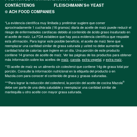
CONTÁCTENOS
FLEISCHMANN’S® YEAST
© ACH FOOD COMPANIES
*La evidencia científica muy limitada y preliminar sugiere que comer
aproximadamente 1 cucharada (16 gramos) diaria de aceite de maíz puede reducir el
riesgo de enfermedades cardíacas debido al contenido de ácido graso insaturado en
el aceite de maíz. La FDA establece que hay poca evidencia científica que respalde
esta afirmación. Para lograr este posible beneficio, el aceite de maíz tiene que
reemplazar una cantidad similar de grasa saturada y usted no debe aumentar la
cantidad total de calorías que ingiere en un día. Una porción de este producto
contiene 14 gramos de aceite de maíz. Ver las páginas de los productos para obtener
más información sobre los aceites de
maíz
,
canola
,
extra vegetal
, y
extra maíz
.
**El aceite de maíz es un alimento sin colesterol que contiene 14g de grasa total por
porción. Consulte la información nutricional en la etiqueta del producto o en
Mazola.com para conocer el contenido de grasa y grasas saturadas.
®
***Para lograr la reducción del colesterol, la porción del aceite de cocina Mazola
debe ser parte de una dieta saludable y reemplazar una cantidad similar de
mantequilla u otro aceite con mayor grasa saturada.