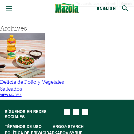
Search
ENGLISH
Archives
Delicia de Pollo y Vegetales
Salteados
VIEW MORE >
SÍGUENOS EN REDES
SOCIALES
TÉRMINOS DE USO
ARGO® STARCH
POLÍTICA DE PRIVACIDAD
KARO® SYRUP