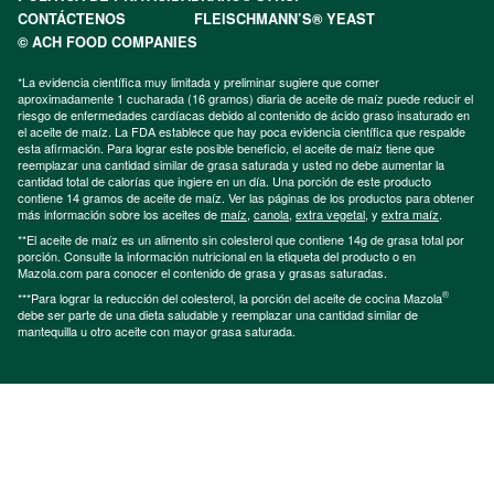
CONTÁCTENOS
FLEISCHMANN’S® YEAST
© ACH FOOD COMPANIES
*La evidencia científica muy limitada y preliminar sugiere que comer
aproximadamente 1 cucharada (16 gramos) diaria de aceite de maíz puede reducir el
riesgo de enfermedades cardíacas debido al contenido de ácido graso insaturado en
el aceite de maíz. La FDA establece que hay poca evidencia científica que respalde
esta afirmación. Para lograr este posible beneficio, el aceite de maíz tiene que
reemplazar una cantidad similar de grasa saturada y usted no debe aumentar la
cantidad total de calorías que ingiere en un día. Una porción de este producto
contiene 14 gramos de aceite de maíz. Ver las páginas de los productos para obtener
más información sobre los aceites de
maíz
,
canola
,
extra vegetal
, y
extra maíz
.
**El aceite de maíz es un alimento sin colesterol que contiene 14g de grasa total por
porción. Consulte la información nutricional en la etiqueta del producto o en
Mazola.com para conocer el contenido de grasa y grasas saturadas.
®
***Para lograr la reducción del colesterol, la porción del aceite de cocina Mazola
debe ser parte de una dieta saludable y reemplazar una cantidad similar de
mantequilla u otro aceite con mayor grasa saturada.