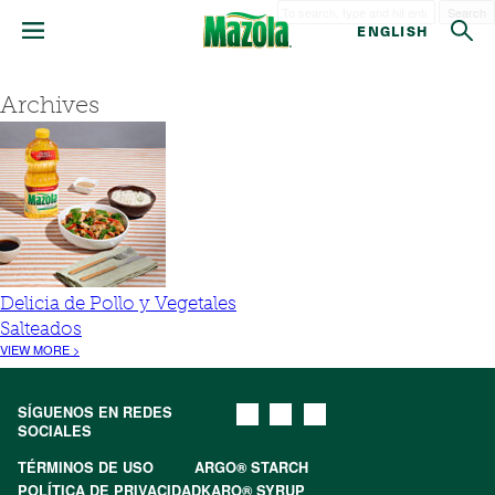
Search
ENGLISH
Archives
Delicia de Pollo y Vegetales
Salteados
VIEW MORE >
SÍGUENOS EN REDES
SOCIALES
TÉRMINOS DE USO
ARGO® STARCH
POLÍTICA DE PRIVACIDAD
KARO® SYRUP