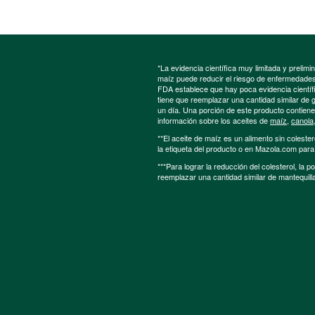
*La evidencia científica muy limitada y preli
maíz puede reducir el riesgo de enfermedades 
FDA establece que hay poca evidencia científic
tiene que reemplazar una cantidad similar de 
un día. Una porción de este producto contien
información sobre los aceites de
maíz
,
canola
**El aceite de maíz es un alimento sin colester
la etiqueta del producto o en Mazola.com par
***Para lograr la reducción del colesterol, la 
reemplazar una cantidad similar de mantequill