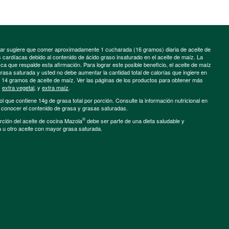
minar sugiere que comer aproximadamente 1 cucharada (16 gramos) diaria de aceite de
cardíacas debido al contenido de ácido graso insaturado en el aceite de maíz. La
a que respalde esta afirmación. Para lograr este posible beneficio, el aceite de maíz
grasa saturada y usted no debe aumentar la cantidad total de calorías que ingiere en
e 14 gramos de aceite de maíz. Ver las páginas de los productos para obtener más
,
extra vegetal
, y
extra maíz
.
ol que contiene 14g de grasa total por porción. Consulte la información nutricional en
a conocer el contenido de grasa y grasas saturadas.
®
porción del aceite de cocina Mazola
debe ser parte de una dieta saludable y
a u otro aceite con mayor grasa saturada.