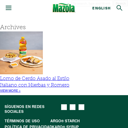
Search
ENGLISH
Archives
Lomo de Cerdo Asado al Estilo
Italiano con Hierbas y Romero
VIEW MORE >
SÍGUENOS EN REDES
SOCIALES
TÉRMINOS DE USO
ARGO® STARCH
POLÍTICA DE PRIVACIDAD
KARO® SYRUP