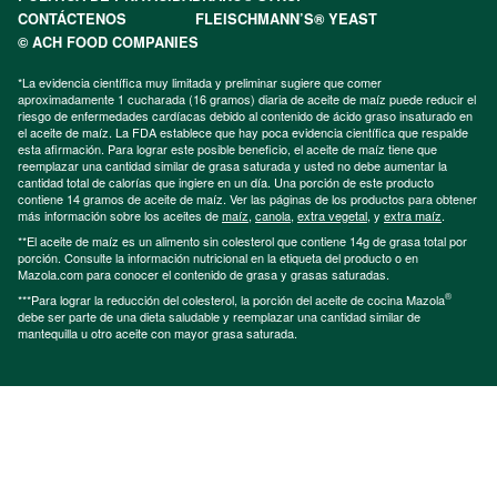
CONTÁCTENOS
FLEISCHMANN’S® YEAST
© ACH FOOD COMPANIES
*La evidencia científica muy limitada y preliminar sugiere que comer
aproximadamente 1 cucharada (16 gramos) diaria de aceite de maíz puede reducir el
riesgo de enfermedades cardíacas debido al contenido de ácido graso insaturado en
el aceite de maíz. La FDA establece que hay poca evidencia científica que respalde
esta afirmación. Para lograr este posible beneficio, el aceite de maíz tiene que
reemplazar una cantidad similar de grasa saturada y usted no debe aumentar la
cantidad total de calorías que ingiere en un día. Una porción de este producto
contiene 14 gramos de aceite de maíz. Ver las páginas de los productos para obtener
más información sobre los aceites de
maíz
,
canola
,
extra vegetal
, y
extra maíz
.
**El aceite de maíz es un alimento sin colesterol que contiene 14g de grasa total por
porción. Consulte la información nutricional en la etiqueta del producto o en
Mazola.com para conocer el contenido de grasa y grasas saturadas.
®
***Para lograr la reducción del colesterol, la porción del aceite de cocina Mazola
debe ser parte de una dieta saludable y reemplazar una cantidad similar de
mantequilla u otro aceite con mayor grasa saturada.