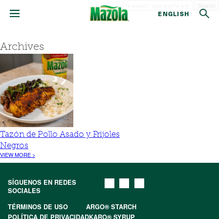
Search
ENGLISH
Archives
Tazón de Pollo Asado y Frijoles
Negros
VIEW MORE >
SÍGUENOS EN REDES
SOCIALES
TÉRMINOS DE USO
ARGO® STARCH
POLÍTICA DE PRIVACIDAD
KARO® SYRUP