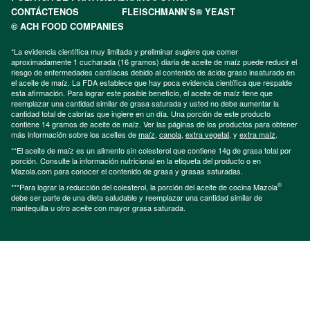
CONTÁCTENOS
FLEISCHMANN’S® YEAST
© ACH FOOD COMPANIES
*La evidencia científica muy limitada y preliminar sugiere que comer
aproximadamente 1 cucharada (16 gramos) diaria de aceite de maíz puede reducir el
riesgo de enfermedades cardíacas debido al contenido de ácido graso insaturado en
el aceite de maíz. La FDA establece que hay poca evidencia científica que respalde
esta afirmación. Para lograr este posible beneficio, el aceite de maíz tiene que
reemplazar una cantidad similar de grasa saturada y usted no debe aumentar la
cantidad total de calorías que ingiere en un día. Una porción de este producto
contiene 14 gramos de aceite de maíz. Ver las páginas de los productos para obtener
más información sobre los aceites de
maíz
,
canola
,
extra vegetal
, y
extra maíz
.
**El aceite de maíz es un alimento sin colesterol que contiene 14g de grasa total por
porción. Consulte la información nutricional en la etiqueta del producto o en
Mazola.com para conocer el contenido de grasa y grasas saturadas.
®
***Para lograr la reducción del colesterol, la porción del aceite de cocina Mazola
debe ser parte de una dieta saludable y reemplazar una cantidad similar de
mantequilla u otro aceite con mayor grasa saturada.